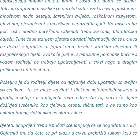
obja
š­njavaju malom djetetu kamo i zašto idu, dobro će učiniti.
Takvom pripre­mom uvelike će mu olakšati susret s novim prostorom,
mnoštvom novih detalja, šarenilom cvijeća, raskošnom rasvjetom,
glazbom, pjevanjem i s mnoštvom nepoznatih ljudi. Na misu treba
poći čist i uredno počešljan. Odjenuti treba svečanu, blagdansku
odjeću. Time će se starijem djetetu odaslati informaciju da se u crkvu
ne dolazi s igrališta, u japankama, tre­nirci, kratkim hlačama ili
razgolićenoga tijela. Žvakaće gume i sveprisut­ne pomodne bočice s
vodom roditelji ne trebaju upotrebljavati u crkvi nego u drugim
prilikama i ambijentima.
Po
željno je da roditelji dijete od naj­ranije dobi upoznaju sa svojim
sveće
nikom. To se mo
že odvijati i tijekom neformalnih susreta u
gradu, u šetnji i u ambijentu izvan crkve. Na taj način će dijete
doživjeti svećenika kao cjelovitu osobu, sličnu tati, a ne samo kao
unifor­miranog službenika na oltaru crkve.
Djetetu unaprijed treba ispri
čati sce­narij koji će se događati u crkvi
Objasni­ti mu da ćete se pri ulazu u crkvu prekri­žiti rukom koju se