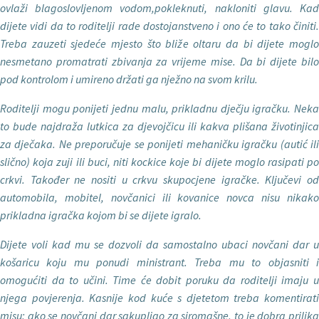
ovlaži blagoslovljenom vodom,pokleknuti, nakloniti glavu. Kad
dijete vidi da to roditelji rade dostojan­stveno i ono će to tako činiti.
Treba zau­zeti sjedeće mjesto što bliže oltaru da bi dijete moglo
nesmetano promatrati zbi­vanja za vrijeme mise. Da bi dijete bilo
pod kontrolom i umireno držati ga nježno na svom krilu.
Roditelji mogu ponijeti jednu malu, prikladnu dje
čju igračku. Neka
to bude najdraža lutkica za djevojčicu ili kakva plišana životinjica
za dječaka. Ne pre­poručuje se ponijeti mehaničku igračku (autić ili
slično) koja zuji ili buci, niti kockice koje bi dijete moglo rasipati po
crkvi. Također ne nositi u crkvu skupocjene igračke. Ključevi od
automobila, mobitel, novčanici ili ko­vanice novca nisu nikako
prikladna igračka kojom bi se dijete igralo.
Dijete voli kad mu se dozvoli da sa­mostalno ubaci nov
čani dar u
košaricu koju mu ponudi ministrant. Treba mu to objasniti i
omogućiti da to učini. Time će dobit poruku da roditelji imaju u
njega povjerenja. Kasnije kod kuće s djetetom treba komentirati
misu: ako se novčani dar sakupljao za siromašne, to je dobra prilika