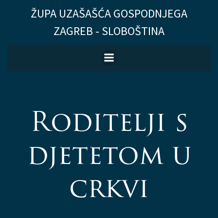
Skip
ŽUPA UZAŠAŠĆA GOSPODNJEGA
to
ZAGREB - SLOBOŠTINA
content
Roditelji s
djetetom u
crkvi