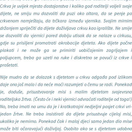
Crkva je uvijek mjesto dostojanstva i koliko god rodi­telji voljeli svoje
dijete, ne smiju mu dozvoliti da puzi oko oltara, da se penje po
crkvenom namještaju, da trčkara između vjernika. Svojim mirnim
drža­njem spriječiti da dijete doživljava cr­kvu kao igralište. Ne smije
se dozvoliti da vjernici pored dobiju utisak da se nalaze u cirkusu,
gdje su prisiljeni pro
matrati akrobacije djeteta. Ako dijete po
čne
plakati i ne može ga se primiriti uobičajenim zagrljajem i
poljupcem, treba ga uzeti na ruke i diskretno se povući iz crkve i
prošetati.
Nije mudro da se dolazak s djetetom u crkvu odga
đa pod izliko
daje ono još malo i da neće moći razumjeti o čemu se radi. Ponekad
je, doduše, pri­sustvovanje misi s malim djetetom svo­jevrsna
roditeljska žrtva. (Često će i neki vjernici odvraćati roditelje od toga!)
No, treba imati na umu da je i kratkotrajni nedjeljni posjet crkvi vri­
jedan žrtve. Ne treba insistirati da dijete prisustvuje cijeloj misi,
ukoliko je nemirno. Ponekad čak i maloj djeci samo jedan dio mise
može biti očaravajući doživljaj. Oso­bito ako se s djetetom udobno