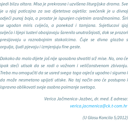
sjedi blizu oltara. Misa je prekrasna i uzvišena liturgijska drama. Sve
je u njoj poticajno za sva djetetova osjetila: sveće­nik je u divnoj
odjeći punoj boja, a prostor je ispunjen cvjetnim aran­žmanima. Širi
se ugodan miris cvijeća, a ponekad i tamjana. Svjetlucavi sjaj
svijeća i lijepi lusteri obasjavaju šare­nilo unutrašnjosti, dok se prozori
pre­sijavaju u raznobojnim stakalcima. Čuje se divna glazba s
orgulja, ljudi pjevaju i izmjenjuju fine geste.
Dakako da malo dijete jo
š nije spo­sobno shvatiti srž mise. No, ono ć
ipak steći utisak da se radi o važnom i veli­čanstvenom zbivanju.
Treba mu omo­gućiti da se usred svega toga osjeća ugodno i sigurno i
da može nesmetano upijati utiske. Na taj način ono će po­stupno i
ispravno oblikovati svoje osobno poimanje svetoga.
Verica Ja
č
menica-Jazbec, dr. med. E adresa:
verica.jacmenica@ck.t-com.hr
(U Glasu Koncila 5/2012)