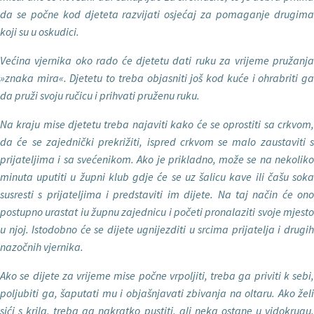
da se počne kod dje­teta razvijati osjećaj za pomaganje drugima
koji su u oskudici.
Ve
ćina vjernika oko rado će djetetu dati ruku za vrijeme pružanja
»znaka mira«. Djetetu to treba objasniti još kod kuće i ohrabriti ga
da pruži svoju ručicu i prihvati pruženu ruku.
Na kraju mise djetetu treba najavi­ti kako
će se oprostiti sa crkvom
da će se zajednički prekrižiti, ispred crkvom se malo zaustaviti s
prijateljima i sa svećenikom. Ako je prikladno, može se na nekoliko
minuta uputiti u župni klub gdje će se uz šalicu kave ili čašu soka
susresti s prijateljima i predstaviti im dijete. Na taj način će ono
postupno urastat iu župnu zajednicu i početi pronalaziti svoje mjesto
u njoj. Istodobno će se dijete ugnijezditi u srcima prijate­lja i drugih
nazočnih vjernika.
Ako se dijete za vrijeme mise po
čne vrpoljiti, treba ga priviti k sebi,
polju­biti ga, šaputati mu i objašnjavati zbi­vanja na oltaru. Ako želi
sići s krila, treba ga nakratko pustiti, ali neka ostane u vidokrugu.