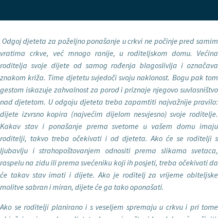
Odgoj djeteta za poželjno ponašanje u crkvi ne počinje pred sami
vratima crkve, već mnogo ranije, u roditeljskom domu. Većina
roditelja svoje dijete od samog rođenja blagoslivlja i označava
znakom križa. Time djetetu svjedoči svoju naklonost. Bogu pak tom
gestom iskazuje zahvalnost za porod i prizna­je njegovo suvlasništvo
nad djetetom. U odgoju djeteta treba zapamtiti naj­važnije pravilo:
dijete izvrsno kopira (najvećim dijelom nesvjesno) svoje ro­ditelje.
Kakav stav i ponašanje prema svetome u vašem domu imaju
roditelji, takvo treba očekivati i od djeteta. Ako će se roditelji s
ljubavlju i strahopošto­vanjem odnositi prema slikama sveta­ca,
raspelu na zidu ili prema svećeniku koji ih posjeti, treba očekivati da
će takav stav imati i dijete. Ako je roditelj za vrijeme obiteljske
molitve sabran i miran, dijete će ga tako oponašati.
Ako se roditelji planirano i s vese­ljem spremaju u crkvu i pri tome