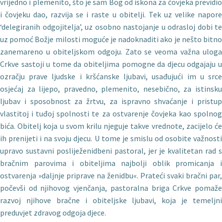
vrijedno i plemenito, što je sam Bog od iskona za čovjeka previdio
i čovjeku dao, razvija se i raste u obitelji. Tek uz velike napore
‘delegiranih odgojitelja’, uz osobno nastojanje u odrasloj dobi te
uz pomoć Božje milosti moguće je nadoknaditi ako je nešto bitno
zanemareno u obiteljskom odgoju. Zato se veoma važna uloga
Crkve sastoji u tome da obiteljima pomogne da djecu odgajaju u
ozračju prave ljudske i kršćanske ljubavi, usađujući im u srce
osjećaj za lijepo, pravedno, plemenito, nesebično, za istinsku
ljubav i sposobnost za žrtvu, za ispravno shvaćanje i pristup
vlastitoj i tuđoj spolnosti te za ostvarenje čovjeka kao spolnog
bića. Obitelj koja u svom krilu njeguje takve vrednote, zacijelo će
ih prenijeti i na svoju djecu. U tome je smislu od osobite važnosti
upravo sustavni posliježenidbeni pastoral, jer je kvalitetan rad s
bračnim parovima i obiteljima najbolji oblik promicanja i
ostvarenja »daljnje priprave na ženidbu«. Prateći svaki bračni par,
počevši od njihovog vjenčanja, pastoralna briga Crkve po­maže
razvoj njihove bračne i obiteljske ljubavi, koja je temeljni
preduvjet zdravog odgoja djece.