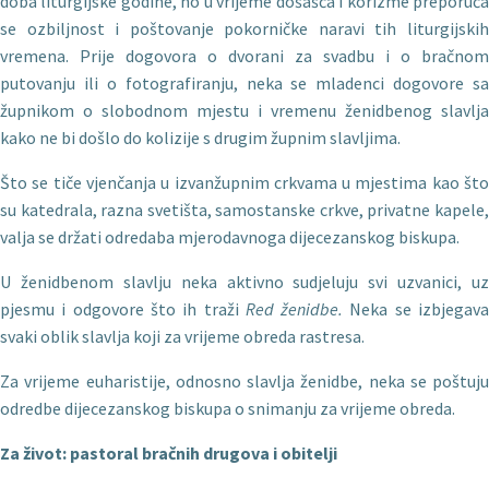
doba liturgijske godine, no u vrijeme došašća i korizme preporuča
se ozbiljnost i poštovanje pokorničke naravi tih liturgijskih
vremena. Prije dogovora o dvorani za svadbu i o bračnom
putovanju ili o fotografiranju, neka se mladenci dogovore sa
župnikom o slobodnom mjestu i vremenu ženidbenog slavlja
kako ne bi došlo do kolizije s drugim župnim slavljima.
Što se tiče vjenčanja u izvanžupnim crkvama u mjestima kao što
su katedrala, razna svetišta, samostanske crkve, privatne ka­pele,
valja se držati odredaba mjerodavnoga dijecezanskog biskupa.
U ženidbenom slavlju neka aktivno sudjeluju svi uzvanici, uz
pjesmu i odgovore što ih traži
Red ženidbe.
Neka se izbjegav
svaki oblik slavlja koji za vrijeme obreda rastresa.
Za vrijeme euharistije, odnosno slavlja ženidbe, neka se poštuju
odredbe dijecezanskog biskupa o snimanju za vrijeme obreda.
Za
život: pastoral bračnih drugova i obitelji