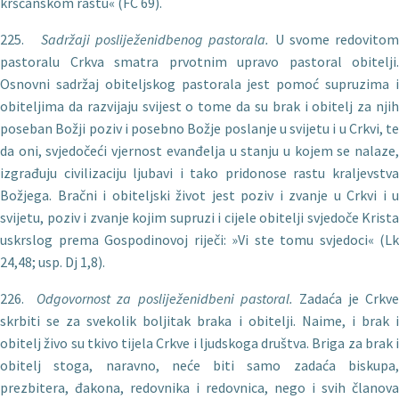
kršćanskom rastu« (FC 69).
225.
Sadr
žaji posliježenidbenog pastorala.
U svome redovi­tom
pastoralu Crkva smatra prvotnim upravo pastoral obitelji.
Osnovni sadržaj obiteljskog pastorala jest pomoć supruzima i
obiteljima da razvijaju svijest o tome da su brak i obitelj za njih
poseban Božji poziv i posebno Božje poslanje u svijetu i u Crkvi, te
da oni, svjedočeći vjernost evanđelja u stanju u kojem se nalaze,
izgrađuju civilizaciju ljubavi i tako pridonose rastu kraljevstva
Božjega. Bračni i obiteljski život jest poziv i zvanje u Crkvi i u
svijetu, poziv i zvanje kojim supruzi i cijele obitelji svjedoče Krista
uskrslog prema Gospodinovoj riječi: »Vi ste tomu svjedoci« (Lk
24,48; usp. Dj 1,8).
226.
Odgovornost za poslije
ženidbeni pastoral.
Zadaća je Crkve
skrbiti se za svekolik boljitak braka i obitelji. Naime, i brak i
obitelj živo su tkivo tijela Crkve i ljudskoga društva. Briga za brak i
obitelj stoga, naravno, neće biti samo zadaća biskupa,
prezbitera, đakona, redovnika i redovnica, nego i svih članova