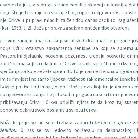
osamostaljuju, a s druge strane ženidbu sklapaju u kasnijoj dobi
nego što je to ranije bio slučaj. Zbog toga su odgovornost i posla­
nje Crkve u pripravi mladih za ženidbu danas osobito naglašeni
(kan. 1063, t. 2). Bliža priprava za sakrament ženidbe otvorena
je svim zaručnicima. Oni koji su bliski Crkvi imat će prigode još
bolje ući u otajstvo sakramenta ženidbe za koji se spremaju.
Pastoralni djelatnici posebnu pozornost trebaju posvetiti onim
zaručnicima koji su udaljeni od Crkve, a sada su došli radi crkvenog
vjenčanja za koje se žele spremiti. To je naime izvrsna prigoda da
im se navijesti ne samo ljepota i važnost sakramentalne ženidbe i
Božjeg poziva koji imaju, nego i Božji poziv koji im je upućen već
na njihovom krštenju. To je također prigoda da se u tom njihovom
približavanju Crkvi i Crkva približi njima te da kroz taj susret
ponovno otkriju svoje poslanje u svijetu i Crkvi.
Bliža bi priprava po sebi trebala započeti
tečajem priprave z
ženidbu.
U nas se ovi redovito održavaju na dekanatskoj il
međudekanatskoj razini. Postoji snažna tendencija da se tečaj od­