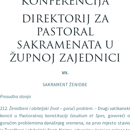
KONFERENCIJA
DIREKTORIJ ZA
PASTORAL
SAKRAMENATA U
ŽUPNOJ ZAJEDNICI
VII.
SAKRAMENT ŽENIDBE
Prosudba stanja
212.
Ženidbeni i obiteljski život – gorući problem. –
Drugi vati­kansk
koncil u Pastoralnoj konstituciji
Gaudium et Spes,
govoreći o
gorućim problemima današnjeg vremena, na prvo mjesto stavio