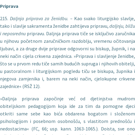
Priprava
215.
Daljnja priprava za
ženidbu. –
Kao svako liturgijsko slavlje
tako i slavlje sakramenta ženidbe zahtijeva pripravu,
daljnju, bližu
i neposrednu
pripravu. Daljnja priprava tiče se isključivo zaručnika
u njihovu početnom zaručničkom razdoblju, vremenu očitovanja
ljubavi, a za druge dvije priprave odgovorni su bi­skup, župnik, i na
neki način cijela crkvena zajednica. »Priprava i slavljenje ženidbe,
što se u prvom redu tiče samih budućih su­pruga i njihovih obitelji,
u pastoralnom i liturgijskom pogledu tiču se biskupa, župnika i
njegova zamjenika i, barem na neki način, cjelokupne crkvene
zajednice« (RSŽ 12).
»Daljnja priprava započinje već od djetinjstva mudrom
obiteljskom pedagogijom koja ide za tim da pomogne djeci
otkriti same sebe kao bića obdarena bogatom i složenom
psihologijom i posebnom osobnošću, s vlastitom prednošću i
nedostacima« (FC, 66; usp. kann. 1063-1065.). Doista, sve ono