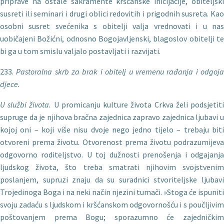
priprave na ostale sakramente kršćanske inicijacije, obiteljski
susreti ili seminari i drugi oblici redovitih i prigodnih susreta. Kao
osobni susret svećenika s obitelji valja vrednovati i u nas
uobičajeni Božićni, odnosno Bogojavljenski, blagoslov obitelji te
bi ga u tom smislu valjalo postavljati i razvijati.
233.
Pastoralna skrb za brak i obitelj u vremenu ra
đanja i odgoj
djece.
U slu
žbi života.
U promicanju kulture života Crkva želi pod­sjetit
supruge da je njihova bračna zajednica zapravo zajednica ljubavi u
kojoj oni – koji više nisu dvoje nego jedno tijelo – trebaju biti
otvoreni prema životu. Otvorenost prema životu podrazumijeva
odgovorno roditeljstvo. U toj dužnosti prenošenja i odgajanja
ljudskog života, što treba smatrati njihovim svojstvenim
poslanjem, supruzi znaju da su suradnici stvoriteljske ljubavi
Trojedinoga Boga i na neki način njezini tumači. »Stoga će ispuniti
svoju zadaću s ljudskom i kršćanskom odgovornošću i s poučljivim
poštovanjem prema Bogu; sporazumno će zajedničkim