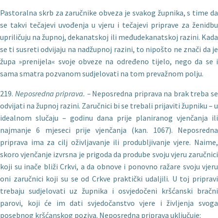
Pastoralna skrb za zaručnike obveza je svakog župnika, s time da
se takvi tečajevi uvođenja u vjeru i tečajevi priprave za ženidbu
upriličuju na župnoj, dekanatskoj ili međudekanatskoj razini. Kada
se ti susreti odvijaju na nadžupnoj razini, to nipo­što ne znači da je
župa »prenijela« svoje obveze na određeno tijelo, nego da se i
sama smatra pozvanom sudjelovati na tom prevažnom polju.
219.
Neposredna priprava. –
Neposredna priprava na brak treba s
odvijati na župnoj razini. Zaručnici bi se trebali prijaviti župniku – u
idealnom slučaju – godinu dana prije planiranog vjenčanja ili
najmanje 6 mjeseci prije vjenčanja (kan. 1067). Ne­posredna
priprava ima za cilj oživljavanje ili produbljivanje vjere. Naime,
skoro vjenčanje izvrsna je prigoda da prodube svoju vjeru zaručnici
koji su inače bliži Crkvi, a da obnove i ponovno ražare svoju vjeru
oni zaručnici koji su se od Crkve praktički udaljili. U toj pripravi
trebaju sudjelovati uz župnika i osvjedočeni kršćanski bračni
parovi, koji će im dati svjedočanstvo vjere i življenja svoga
posebnog kršćanskog poziva. Neposredna priprava uključuje: