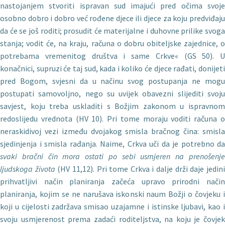
nastojanjem stvoriti ispravan sud imajući pred očima svoje
osobno dobro i dobro već rođene djece ili djece za koju predviđaju
da će se još roditi; prosudit će materijalne i duhovne prilike svoga
stanja; vodit će, na kraju, računa o dobru obiteljske zajednice, o
potrebama vremenitog društva i same Crkve« (GS 50). U
konačnici, supruzi će taj sud, kada i koliko će djece rađati, donijeti
pred Bogom, svjesni da u načinu svog postupanja ne mogu
postupati samovoljno, nego su uvijek obavezni slijediti svoju
savjest, koju treba uskladiti s Božjim zakonom u ispravnom
redoslijedu vrednota (HV 10). Pri tome moraju voditi ra­čuna o
neraskidivoj vezi između dvojakog smisla bračnog čina: smisla
sjedinjenja i smisla rađanja. Naime, Crkva uči da je potrebno da
svaki bračni čin mora ostati po sebi usmjeren na prenošenje
ljudskoga života
(HV 11,12). Pri tome Crkva i dalje drži daje jedin
prihvatljivi način planiranja začeća upravo prirodni način
planiranja, kojim se ne narušava iskonski naum Božji o čovjeku i
koji u cijelosti zadržava smisao uzajamne i istinske ljubavi, kao i
svoju usmjerenost prema zadaći roditeljstva, na koju je čovjek