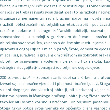
života, a
asistira
i
pomaže
kroz različite institucije. U tome smislu
ona još više treba razvijati svoju djelatnost i to na različite načine:
organizirati permanentni rad s bračnim parovima i obiteljima
(različiti oblici bračnih i obiteljskih susreta), ustrojiti i podržavati
različite pokrete i udruge kršćanskih obitelji, osniva­ti –
samostalno ili u suradnji s građanskim društvom – bračna i
obiteljska savjetovališta, zajedno s društvenim institucijama su­
djelovati u odgoju djece i mladih (vrtići, škole, domovi za djecu i
mlade i si.), surađivati s građanskim društvom na dobrobit braka i
obitelji te osnivanjem i vođenjem vjerskih vrtića i škola, kao
»delegirani odgojitelj« pomagati roditeljima u odgoju djece.
238.
Starosni brak. –
Supruzi starije dobi su u Crkvi i u društvu
izvrsni svjedoci bračne vjernosti i plodnosti bračne ljubavi. Stoga
su oni dragocjen dar vlastitoj obitelji, ali i crkvenoj zajednici.
Iskustvo njihova kršćanskoga bračnog i obiteljskog života može
također biti veoma korisno u bračnom i obiteljskom pastoralu.
Stoga Crkva potiče svoje vjernike da općenito cijene važnost i