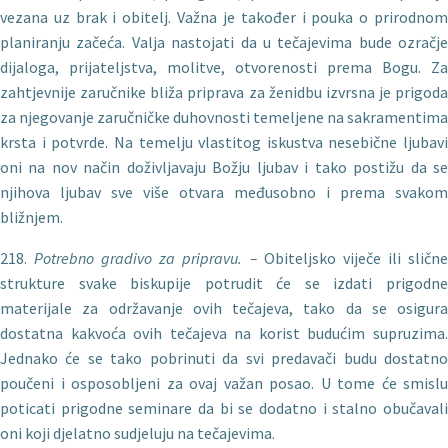
vezana uz brak i obitelj. Važna je također i pouka o prirodnom
planiranju začeća. Valja nastojati da u tečajevima bude ozračje
dijaloga, prijateljstva, molitve, otvorenosti prema Bogu. Za
zahtjevnije zaručnike bliža priprava za ženidbu izvrsna je prigoda
za njegovanje zaručničke duhovnosti temeljene na sakramentima
krsta i potvrde. Na temelju vlastitog iskustva nesebične ljubavi
oni na nov na­čin doživljavaju Božju ljubav i tako postižu da se
njihova ljubav sve više otvara međusobno i prema svakom
bližnjem.
218.
Potrebno gradivo za pripravu. –
Obiteljsko viječe ili sličn
strukture svake biskupije potrudit će se izdati prigodne
materijale za održavanje ovih tečajeva, tako da se osigura
dostatna kakvoća ovih tečajeva na korist budućim supruzima.
Jednako će se tako pobrinuti da svi predavači budu dostatno
poučeni i osposobljeni za ovaj važan posao. U tome će smislu
poticati prigodne seminare da bi se dodatno i stalno obučavali
oni koji djelatno sudjeluju na tečajevima.