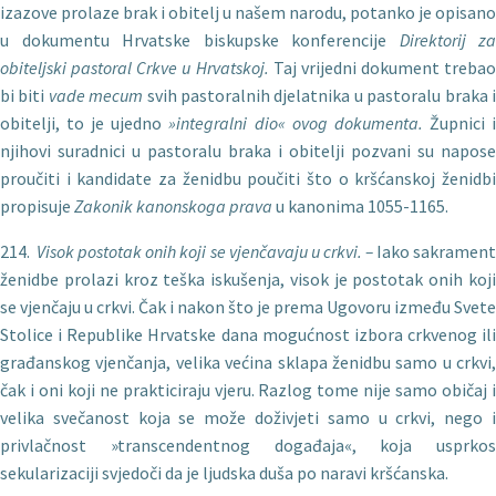
izazove prolaze brak i obitelj u našem narodu, po­tanko je opisano
u dokumentu Hrvatske biskupske konferencije
Direktorij za
obiteljski pastoral Crkve u Hrvatskoj.
Taj vrijedni dokument trebao
bi biti
vade mecum
svih pastoralnih djelatnika u pastoralu braka 
obitelji, to je ujedno
»integralni dio« ovog dokumenta.
Župnici 
njihovi suradnici u pastoralu braka i obitelji pozvani su napose
proučiti i kandidate za ženidbu poučiti što o kršćanskoj ženidbi
propisuje
Zakonik kanonskoga prava
u kanoni­ma 1055-1165.
214.
Visok postotak onih koji se vjen
čavaju u crkvi. –
Iako sakramen
ženidbe prolazi kroz teška iskušenja, visok je postotak onih koji
se vjenčaju u crkvi. Čak i nakon što je prema Ugovoru između Svete
Stolice i Republike Hrvatske dana mogućnost izbora crkvenog ili
građanskog vjenčanja, velika većina sklapa ženidbu samo u crkvi,
čak i oni koji ne prakticiraju vjeru. Razlog tome nije samo običaj i
velika svečanost koja se može doživjeti samo u crkvi, nego i
privlačnost »transcendentnog događaja«, koja usprkos
sekularizaciji svjedoči da je ljudska duša po naravi kršćanska.