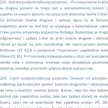
223.
Va
žnost posliježenidbenog pastorala. –
Po svojoj naravi bračni
su drugovi pozvani na trajni rast u sakramentalnoj milosti i,
zajedno sa svojom djecom, na razvoj svih dimenzija ‘kućne Crkve’.
Za kršćanske bračne drugove i njihovu djecu to je Duhom
nadahnuti poziv na hod koji se ucjepljuje u hodočašćenje cijele
Crkve prema ostvarenju kraljevstva Božjega. Razumljiva je stoga
odgovornost i zadaća Crkve da prati bračne drugove i obitelji
‘korak po korak’ na putu sazrijevanja »do mjere uzrasta punine
Kristove« (Ef 4,13) u potpunom Trojstvenom zajedništvu kuće
Očeve (FC 65). Pri tom svaka biskupija uzima u obzir već postojeće
oblike rada s obiteljima, vrednuje svoja dosadašnja pozitiv­na
iskustva, određuje prioritete i planira daljnji sustavni rad.
224.
Ciljevi poslije
ženidbenog pastorala.
Osnovni cilj posliježe­
nidbenog pastorala jest pomoć bračnim drugovima i obiteljima
da rastu u kvaliteti vlastite
ljubavi.
Naime, »kao što bez ljubav
obitelj nije zajedništvo osoba, tako bez ljubavi obitelj ne može
živjeti, rasti niti se usavršavati kao zajednica osoba« (FC 18).