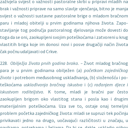
zaživjela svijest o važnosti pastoralne skrbi u pripravi mladih na
brak i važnosti priprave na samo slavlje vjenčanja, bitno je manja
svijest o važnosti sustavne pastoralne brige o mladom bračnom
paru i mladoj obitelji u prvim godinama njihova života. Zapo­
stavljanje tog područja pastoralnog djelovanja može dovesti do
toga da se oni, zaokupljeni svojim poteškoćama i zatvoreni u krug
vlastitih briga koje im donosi novi i posve drugačiji način života
čak počnu udaljavati od Crkve.
228.
Obilje
žja života prvih godina braka. –
Život mladog bračnog
para je u prvim godinama obilježen (a)
početkom zajedničkog
života
i potrebom međusobnog usklađivanja, (b) složenošću i po­
teškoćama
usklađivanja bračnog iskustva
i (c)
rađanjem djece i
iskustvom roditeljstva.
K tome, mladi je bračni par često
zaokupljen brigom oko vlastitog stana i posla kao i drugim
materijalnim poteškoćama. Uza sve to, ostaje onaj temeljni
problem početka zajedničkog života: mladi se supruzi tek počinju
privikavati jedno na drugo, uočavajući različitosti u značaju, u
navikama, potrebama i željama. Da bi se, dakle, uskladio njihov