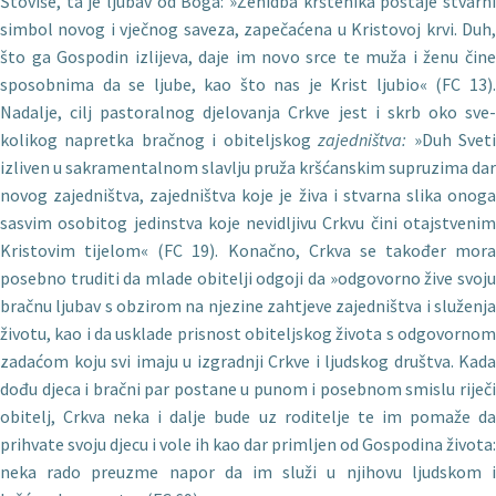
Štoviše, ta je ljubav od Boga: »Ženidba krštenika postaje stvar­ni
simbol novog i vječnog saveza, zapečaćena u Kristovoj krvi. Duh,
što ga Gospodin izlijeva, daje im novo srce te muža i ženu čine
sposobnima da se ljube, kao što nas je Krist ljubio« (FC 13).
Nadalje, cilj pastoralnog djelovanja Crkve jest i skrb oko sve­
kolikog napretka bračnog i obiteljskog
zajedništva:
»Duh Svet
izliven u sakramentalnom slavlju pruža kršćanskim supruzima dar
novog zajedništva, zajedništva koje je živa i stvarna slika onoga
sasvim osobitog jedinstva koje nevidljivu Crkvu čini otajstvenim
Kristovim tijelom« (FC 19). Konačno, Crkva se također mora
posebno truditi da mlade obitelji odgoji da »odgovorno žive svoju
bračnu ljubav s obzirom na njezine zahtjeve zajedništva i služenja
životu, kao i da usklade prisnost obiteljskog života s odgovornom
zadaćom koju svi imaju u izgradnji Crkve i ljudskog društva. Kada
dođu djeca i bračni par postane u punom i posebnom smislu riječi
obitelj, Crkva neka i dalje bude uz roditelje te im pomaže da
prihvate svoju djecu i vole ih kao dar primljen od Gospodina života:
neka rado preuzme napor da im služi u njihovu ljudskom i