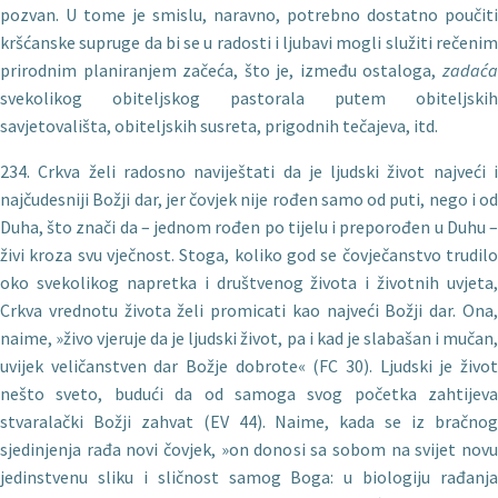
pozvan. U tome je smislu, naravno, potrebno dostatno poučiti
kršćanske supruge da bi se u radosti i ljubavi mogli služiti rečenim
prirodnim planiranjem začeća, što je, između ostaloga,
zadaća
svekolikog obiteljskog pastorala putem obiteljskih
savjetovališta, obiteljskih susreta, prigodnih tečajeva, itd.
234. Crkva želi radosno naviještati da je ljudski život najveći i
najčudesniji Božji dar, jer čovjek nije rođen samo od puti, nego i od
Duha, što znači da – jednom rođen po tijelu i preporođen u Duhu –
živi kroza svu vječnost. Stoga, koliko god se čovječanstvo trudilo
oko svekolikog napretka i društvenog života i životnih uvjeta,
Crkva vrednotu života želi promicati kao najveći Božji dar. Ona,
naime, »živo vjeruje da je ljudski život, pa i kad je slabašan i mučan,
uvijek veličanstven dar Božje dobrote« (FC 30). Ljudski je život
nešto sveto, budući da od samoga svog po­četka zahtijeva
stvaralački Božji zahvat (EV 44). Naime, kada se iz bračnog
sjedinjenja rađa novi čovjek, »on donosi sa sobom na svijet novu
jedinstvenu sliku i sličnost samog Boga: u biologiju rađanja