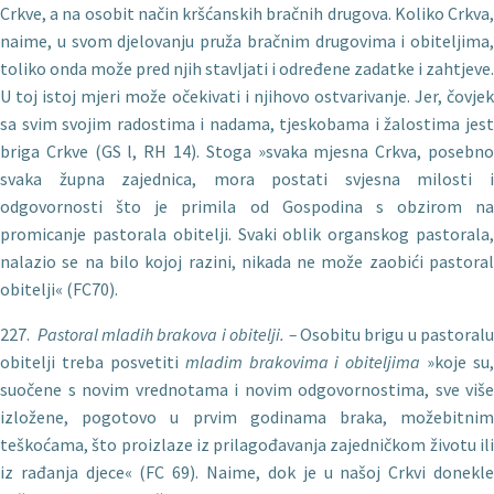
Crkve, a na osobit način kršćanskih bračnih drugova. Koliko Crkva,
na­ime, u svom djelovanju pruža bračnim drugovima i obiteljima,
toliko onda može pred njih stavljati i određene zadatke i zahtjeve.
U toj istoj mjeri može očekivati i njihovo ostvarivanje. Jer, čovjek
sa svim svojim radostima i nadama, tjeskobama i žalosti­ma jest
briga Crkve (GS l, RH 14). Stoga »svaka mjesna Crkva, posebno
svaka župna zajednica, mora postati svjesna milosti i
odgovornosti što je primila od Gospodina s obzirom na
promicanje pastorala obitelji. Svaki oblik organskog pastorala,
nalazio se na bilo kojoj razini, nikada ne može zaobići pastoral
obitelji« (FC70).
227.
Pastoral mladih brakova i obitelji. –
Osobitu brigu u pastoral
obitelji treba posvetiti
mladim brakovima i obiteljima
»koje su,
suočene s novim vrednotama i novim odgovornostima, sve više
izložene, pogotovo u prvim godinama braka, možebitnim
teškoćama, što proizlaze iz prilagođavanja zajedničkom životu ili
iz rađanja djece« (FC 69). Naime, dok je u našoj Crkvi donekle