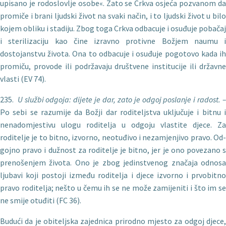
upisano je rodoslovlje osobe«. Zato se Crkva osjeća pozvanom da
promiče i brani ljudski život na svaki način, i to ljudski život u bilo
kojem obliku i stadiju. Zbog toga Crkva odbacuje i osuđuje pobačaj
i sterilizaciju kao čine izravno protivne Božjem naumu i
dostojanstvu života. Ona to odbacuje i osuđuje pogotovo kada ih
promiču, provode ili podržavaju društvene institucije ili državne
vlasti (EV 74).
235.
U slu
žbi odgoja: dijete je dar, zato je odgoj poslanje i radost. 
Po sebi se razumije da Božji dar roditeljstva uključuje i bitnu i
nenadomjestivu ulogu roditelja u odgoju vlastite djece. Za
roditelje je to bitno, izvorno, neotuđivo i nezamjenjivo pravo. Od­
gojno pravo i dužnost za roditelje je bitno, jer je ono povezano s
prenošenjem života. Ono je zbog jedinstvenog značaja odnosa
ljubavi koji postoji između roditelja i djece izvorno i prvobitno
pravo roditelja; nešto u čemu ih se ne može zamijeniti i što im se
ne smije otuđiti (FC 36).
Budući da je obiteljska zajednica prirodno mjesto za odgoj djece,