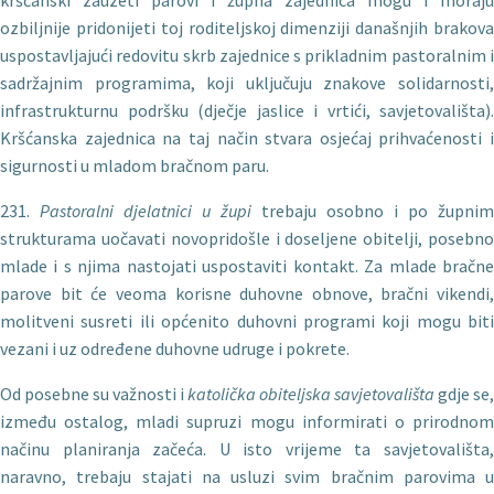
kršćanski zauzeti parovi i župna zajednica mogu i moraju
ozbiljnije pridonijeti toj roditeljskoj dimenziji današnjih brakova
us­postavljajući redovitu skrb zajednice s prikladnim pastoralnim i
sadržajnim programima, koji uključuju znakove solidarnosti,
infrastrukturnu podršku (dječje jaslice i vrtići, savjetovališta).
Kršćanska zajednica na taj način stvara osjećaj prihvaćenosti i
sigurnosti u mladom bračnom paru.
231.
Pastoralni djelatnici u
župi
trebaju osobno i po župnim
strukturama uočavati novopridošle i doseljene obitelji, posebno
mlade i s njima nastojati uspostaviti kontakt. Za mlade bračne
parove bit će veoma korisne duhovne obnove, bračni vikendi,
molitveni susreti ili općenito duhovni programi koji mogu biti
vezani i uz određene duhovne udruge i pokrete.
Od posebne su važnosti i
katolička obiteljska savjetovališta
gdje se,
između ostalog, mladi supruzi mogu informirati o prirodnom
načinu planiranja začeća. U isto vrijeme ta savjetovališta,
naravno, trebaju stajati na usluzi svim bračnim parovima u