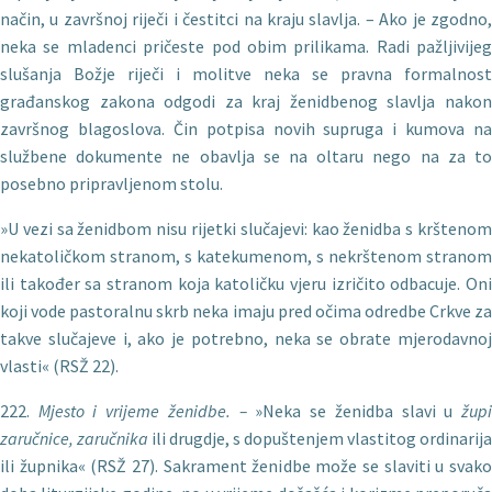
način, u završnoj riječi i čestitci na kraju slavlja. – Ako je zgodno,
neka se mladenci pričeste pod obim prilikama. Radi pažljivijeg
slušanja Božje riječi i molitve neka se pravna formalnost
građanskog zakona odgodi za kraj ženidbenog slavlja nakon
završnog blagoslova. Čin potpisa novih supruga i kumova na
službene dokumente ne obavlja se na oltaru nego na za to
posebno pripravljenom stolu.
»U vezi sa ženidbom nisu rijetki slučajevi: kao ženidba s krštenom
nekatoličkom stranom, s katekumenom, s nekrštenom stranom
ili također sa stranom koja katoličku vjeru izričito odbacuje. Oni
koji vode pastoralnu skrb neka imaju pred očima odredbe Crkve za
takve slučajeve i, ako je potrebno, neka se obrate mjerodavnoj
vlasti« (RSŽ 22).
222.
Mjesto i vrijeme
ženidbe. –
»Neka se ženidba slavi u
žup
zaručnice, zaručnika
ili drugdje, s dopuštenjem vlastitog ordinarija
ili župnika« (RSŽ 27). Sakrament ženidbe može se slaviti u svako