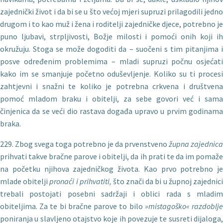
zajednički život i da bi se u što većoj mjeri supruzi prilagodili jedno
drugom i to kao muž i žena i roditelji zajedničke djece, potrebno je
puno ljubavi, strpljivosti, Božje milosti i pomoći onih koji ih
okružuju. Stoga se može dogoditi da – suočeni s tim pitanjima i
posve određenim problemima – mladi supruzi počnu osjećati
kako im se smanjuje početno oduševljenje. Koliko su ti procesi
zahtjevni i snažni te koliko je potrebna crkvena i društvena
pomoć mladom braku i obitelji, za sebe govori već i sama
činjenica da se veći dio rastava događa upravo u prvim godinama
braka.
229. Zbog svega toga potrebno je da prvenstveno
župna zajednica
prihvati takve bračne parove i obitelji, da ih prati te da im pomaže
na početku njihova zajedničkog života. Kao prvo potrebno je
mlade obitelji
pronaći i prihvatiti,
što znači da bi u župnoj zajednic
trebali postojati posebni sadržaji i oblici rada s mladim
obiteljima. Za te bi bračne parove to bilo
»mistagoško« razdoblj
poniranja u slavljeno otajstvo koje ih povezuje te susreti dijaloga,