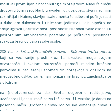
molitve i promišljanja nadahnutog tim otajstvom. Mladi će bračni
drugovi u tom razdoblju biti uvođeni u
načelo jedinstva
i nad njim
razmišljati. Naime, slavljem sakramenta ženidbe oni počinju rasti
u dubokom duhovnom i tjelesnom jedinstvu, koje nipošto ne
smije ugroziti jedinstvenost, posebnost i slobodu svake osobe. I u
pastoralnim aktivnostima potrebno je poštovati posebnost
svakoga bračnog para i svake osobe.
230.
Pomo
ć kršćanskih bračnih parova. – Kršćanski bračni parovi,
koji su već ranije prošli kroz ta iskustva, mogu svojom
otvorenošću i svojom zauzetošću pomoći mladim bračnim
parovima u nadilaženju spomenutih poteškoća s obzirom na
međusobno usklađivanje, harmoniziranje bračnog zajedništva te
s obzirom
na (ne)otvorenost za dar života, odgovorno roditeljstvo,
uzvišenost i ljepotu majčinstva i očinstva. U Hrvatskoj je danas na
poseban način ugrožena upravo roditeljska dimenzija braka. I