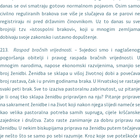
danas se ovi smatraju gotovo normalnom pojavom. Osim samo
civilno reguliranih brakova sve više je slučajeva da se parovi ne
registriraju ni pred državnim činovnikom. Uz to danas su sve
brojniji tzv. »istospolni brakovi«, koji u mnogim zemljama
dobivaju svoje zakonsko i ustavno dopuštenje.
213.
Raspad bra
čnih vrijednosti. –
Svjedoci smo i naglašeno
pogoršanja obitelji i pravog raspada bračnih vrijednosti. U
mnogim narodima, napose ekonomski razvijenima, smanjio se
broj ženidbi. Ženidba se sklapa u višoj životnoj dobi a povećava
broj rastava, čak i u prvim godinama braka. U Hrvatskoj se rastaje
svaki peti brak. Sve to izaziva pastoralnu zabrinutost, uz pitanje
je li onaj tko sklapa ženidbu pripravljen na nju? Pitanje priprave
na sakrament ženidbe i na život koji nakon njega slijedi nameće se
kao velika pastoralna potreba samih supruga, cijele kršćanske
zajednice i društva. Zato raste zanimanje za dobru pripravu na
ženidbu. U nekim biskupijama priprava na ženidbu putem tečajeva
je nešto što se samo po sebi razumije. Kroz koje sve poteškoće i