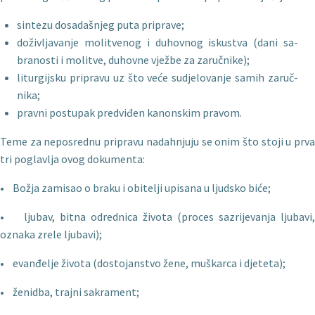
sintezu dosadašnjeg puta priprave;
doživljavanje molitvenog i duhovnog iskustva (dani sa­
branosti i molitve, duhovne vježbe za zaručnike);
liturgijsku pripravu uz što veće sudjelovanje samih zaruč­
nika;
pravni postupak predviđen kanonskim pravom.
Teme za neposrednu pripravu nadahnjuju se onim što stoji u prva
tri poglavlja ovog dokumenta:
• Božja zamisao o braku i obitelji upisana u ljudsko biće;
• ljubav, bitna odrednica života (proces sazrijevanja ljubavi,
oznaka zrele ljubavi);
• evanđelje života (dostojanstvo žene, muškarca i djeteta);
• ženidba, trajni sakrament;