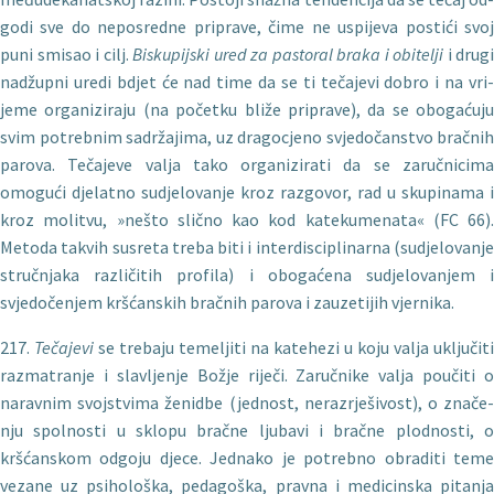
godi sve do neposredne priprave, čime ne uspijeva postići svoj
puni smisao i cilj.
Biskupijski ured za pastoral braka i obitelji
i drugi
nadžupni uredi bdjet će nad time da se ti tečajevi dobro i na vri­
jeme organiziraju (na početku bliže priprave), da se obogaćuju
svim potrebnim sadržajima, uz dragocjeno svjedočanstvo bračnih
parova. Tečajeve valja tako organizirati da se zaručnicima
omogući djelatno sudjelovanje kroz razgovor, rad u skupinama i
kroz molitvu, »nešto slično kao kod katekumenata« (FC 66).
Metoda takvih susreta treba biti i interdisciplinarna (sudjelovanje
stručnjaka različitih profila) i obogaćena sudjelovanjem i
svjedočenjem kršćanskih bračnih parova i zauzetijih vjernika.
217.
Te
čajevi
se trebaju temeljiti na katehezi u koju valja uključiti
razmatranje i slavljenje Božje riječi. Zaručnike valja poučiti o
naravnim svojstvima ženidbe (jednost, nerazrješivost), o znače­
nju spolnosti u sklopu bračne ljubavi i bračne plodnosti, o
kršćanskom odgoju djece. Jednako je potrebno obraditi teme
vezane uz psihološka, pedagoška, pravna i medicinska pitanja