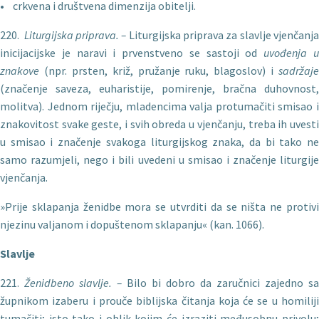
• crkvena i društvena dimenzija obitelji.
220.
Liturgijska priprava. –
Liturgijska priprava za slavlje vjenčanj
inicijacijske je naravi i prvenstveno se sastoji od
uvođenja 
znakove
(npr. prsten, križ, pružanje ruku, blagoslov) i
sadržaje
(značenje saveza, euharistije, pomirenje, bračna duhovnost,
molitva). Jednom riječju, mladencima valja protumačiti smisao i
znakovitost svake geste, i svih obreda u vjenčanju, treba ih uvesti
u smisao i značenje svakoga liturgijskog znaka, da bi tako ne
samo razumjeli, nego i bili uvedeni u smisao i značenje liturgije
vjenčanja.
»Prije sklapanja ženidbe mora se utvrditi da se ništa ne protivi
njezinu valjanom i dopuštenom sklapanju« (kan. 1066).
Slavlje
221.
Ženidbeno slavlje. –
Bilo bi dobro da zaručnici zajedno sa
župnikom izaberu i prouče biblijska čitanja koja će se u homiliji
tumačiti; isto tako i oblik kojim će izraziti međusobnu privolu;