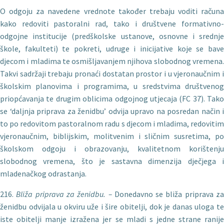
O odgoju za navedene vrednote također trebaju voditi ra­čuna
kako redoviti pastoralni rad, tako i društvene formativno-
odgojne institucije (predškolske ustanove, osnovne i srednje
škole, fakulteti) te pokreti, udruge i inicijative koje se bave
djecom i mladima te osmišljavanjem njihova slobodnog vremena.
Takvi sadržaji trebaju pronaći dostatan prostor i u vjeronaučnim i
školskim planovima i programima, u sredstvima društvenog
priopćavanja te drugim oblicima odgojnog utjecaja (FC 37). Tako
se ‘daljnja priprava za ženidbu’ odvija upravo na posredan način i
to po redovitom pastoralnom radu s djecom i mladima, redovitim
vjeronaučnim, biblijskim, molitvenim i sličnim susretima, po
školskom odgoju i obrazovanju, kvalitetnom korištenju
slobodnog vremena, što je sastavna dimenzija dječjega i
mladenačkog odrastanja.
216.
Bli
ža priprava za ženidbu. –
Donedavno se bliža priprava z
ženidbu odvijala u okviru uže i šire obitelji, dok je danas uloga te
iste obitelji manje izražena jer se mladi s jedne strane ranije