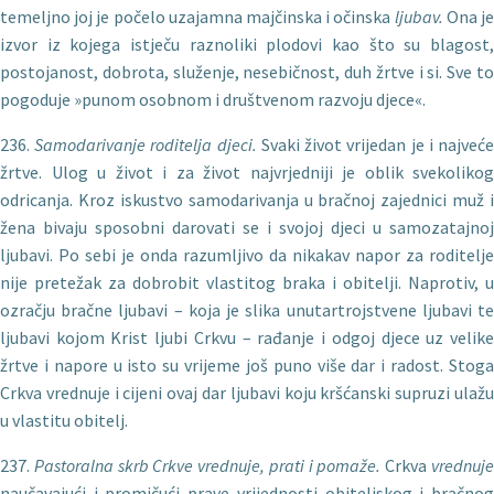
temeljno joj je počelo uzajamna majčinska i očinska
ljubav.
Ona j
izvor iz kojega istječu raznoliki plodovi kao što su blagost,
postojanost, dobrota, služenje, nesebičnost, duh žrtve i si. Sve to
pogoduje »punom osobnom i društvenom razvoju djece«.
236.
Samodarivanje roditelja djeci.
Svaki život vrijedan je i najveć
žrtve. Ulog u život i za život najvrjedniji je oblik svekolikog
odricanja. Kroz iskustvo samodarivanja u bračnoj zajednici muž i
žena bivaju sposobni darovati se i svojoj djeci u samozatajnoj
ljubavi. Po sebi je onda razumljivo da nikakav napor za roditelje
nije pretežak za dobrobit vlastitog braka i obitelji. Naprotiv, u
ozračju bračne ljubavi – koja je slika unutartrojstvene ljubavi te
ljubavi kojom Krist ljubi Crkvu – rađanje i odgoj djece uz velike
žrtve i napore u isto su vrijeme još puno više dar i radost. Stoga
Crkva vrednuje i cijeni ovaj dar ljubavi koju kršćanski supruzi ulažu
u vlastitu obitelj.
237.
Pastoralna skrb Crkve vrednuje, prati i poma
že.
Crkva
vred­nuj
naučavajući i promičući prave vrijednosti obiteljskog i bračnog