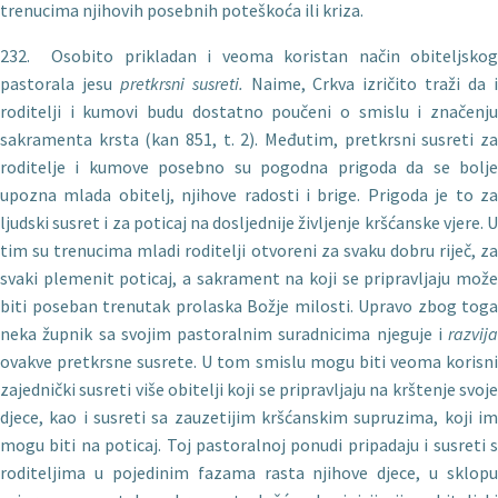
trenucima njihovih posebnih poteškoća ili kriza.
232. Osobito prikladan i veoma koristan način obiteljskog
pastorala jesu
pretkrsni susreti.
Naime, Crkva izričito traži da 
roditelji i kumovi budu dostatno poučeni o smislu i značenju
sakramenta krsta (kan 851, t. 2). Međutim, pretkrsni susreti za
roditelje i kumove posebno su pogodna prigoda da se bolje
upozna mlada obitelj, njihove radosti i brige. Prigoda je to za
ljudski susret i za poticaj na dosljednije življenje kršćanske vjere. U
tim su trenucima mladi roditelji otvoreni za svaku dobru riječ, za
svaki plemenit poticaj, a sakrament na koji se pripravljaju može
biti poseban trenutak prolaska Božje milosti. Upravo zbog toga
neka župnik sa svojim pastoralnim suradnicima njeguje i
razvija
ovakve pretkrsne susrete. U tom smislu mogu biti veoma korisni
zajednički susreti više obitelji koji se pripravljaju na krštenje svoje
djece, kao i susreti sa zauzetijim kršćanskim supruzima, koji im
mogu biti na poticaj. Toj pastoralnoj ponudi pripadaju i susreti s
roditeljima u pojedinim fazama rasta njihove djece, u sklopu