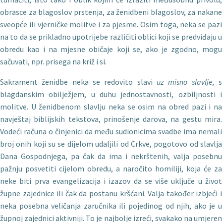
obrasce za blagoslov prstenja, za ženidbeni blagoslov, za nakane
sveopće ili vjerničke molitve i za pjesme. Osim toga, neka se pazi
na to da se prikladno upotrijebe različiti oblici koji se pred­viđaju u
obredu kao i na mjesne običaje koji se, ako je zgodno, mogu
sačuvati, npr. prisega na križ i si.
Sakrament ženidbe neka se redovito slavi
uz misno slavlje,
s
blagdanskim obilježjem, u duhu jednostavnosti, ozbiljnosti i
molitve. U ženidbenom slavlju neka se osim na obred pazi i na
navještaj biblijskih tekstova, prinošenje darova, na gestu mira.
Vodeći računa o činjenici da među sudionicima svadbe ima ne­mali
broj onih koji su se dijelom udaljili od Crkve, pogotovo od slavlja
Dana Gospodnjega, pa čak da ima i nekrštenih, valja posebnu
pažnju posvetiti cijelom obredu, a naročito homiliji, koja će za
neke biti prva evangelizacija i izazov da se više uključe u život
župne zajednice ili čak da postanu kršćani. Valja također izbjeći i
neka posebna veličanja zaručnika ili pojedinog od njih, ako je u
župnoj zajednici aktivniji. To je najbolje izreći, svaka­ko na umjeren