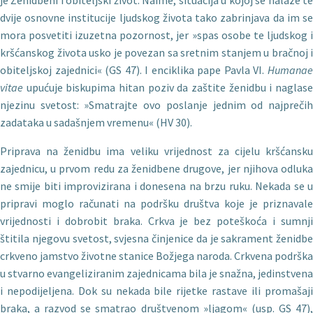
je Ženidbeni i obiteljski život. Naime, situacija u kojoj se nalaze te
dvije osnovne institucije ljudskog života tako zabrinjava da im se
mora posvetiti izuzetna pozornost, jer »spas osobe te ljudskog i
kršćanskog života usko je povezan sa sretnim stanjem u bračnoj i
obiteljskoj zajednici« (GS 47). I enciklika pape Pavla VI.
Humanae
vitae
upućuje biskupima hitan poziv da zaštite ženidbu i naglas
njezinu svetost: »Smatrajte ovo poslanje jednim od najprečih
zadataka u sadašnjem vremenu« (HV 30).
Priprava na ženidbu ima veliku vrijednost za cijelu kršćansku
zajednicu, u prvom redu za ženidbene drugove, jer njihova odluka
ne smije biti improvizirana i donesena na brzu ruku. Nekada se u
pripravi moglo računati na podršku društva koje je priznavale
vrijednosti i dobrobit braka. Crkva je bez poteškoća i sumnji
štitila njegovu svetost, svjesna činjenice da je sakrament ženidbe
crkveno jamstvo životne stanice Božjega naroda. Crkve­na podrška
u stvarno evangeliziranim zajednicama bila je snažna, jedinstvena
i nepodijeljena. Dok su nekada bile rijetke rastave ili promašaji
braka, a razvod se smatrao društvenom »ljagom« (usp. GS 47),