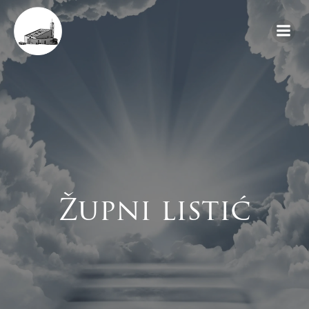
Skip
to
content
Župni listić