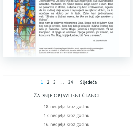
Posts
Posts
Page
Page
Page
Page
1
2
3
…
34
Sljedeća
navigation
naviga
Zadnje objavljeni članci
18. nedjelja kroz godinu
17. nedjelja kroz godinu
16. nedjelja kroz godinu